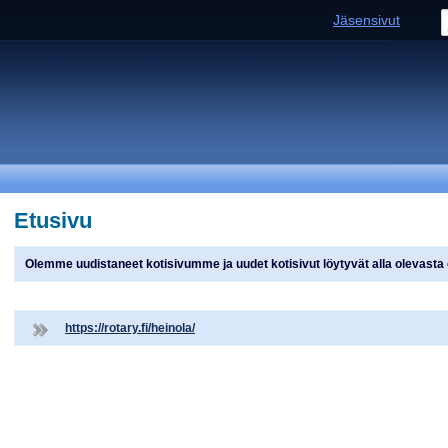
Jäsensivut
Etusivu
Olemme uudistaneet kotisivumme ja uudet kotisivut löytyvät alla olevasta 
https://rotary.fi/heinola/